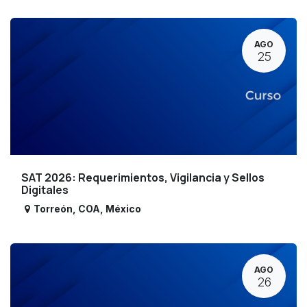
AGO
25
SAT 2026: Requerimientos, Vigilancia y Sellos
Digitales
Torreón
,
COA
,
México
AGO
26