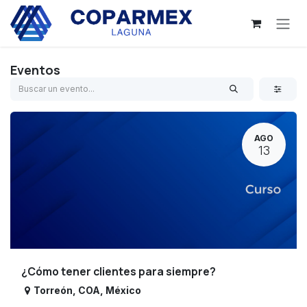
Ir al contenido
Eventos
AGO
13
¿Cómo tener clientes para siempre?
Torreón
,
COA
,
México