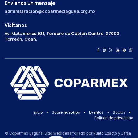
Envíenos un mensaje
administracion@coparmexlaguna.org.mx
Visítanos
Av. Matamoros 931, Tercero de Cobián Centro, 27000
Torreón, Coah.
Inicio
•
Sobre nosotros
•
Eventos
•
Socios
•
Política de privacidad
© Coparmex Laguna. Sitio web desarrollado por
Punto Exacto
y
Jarsa