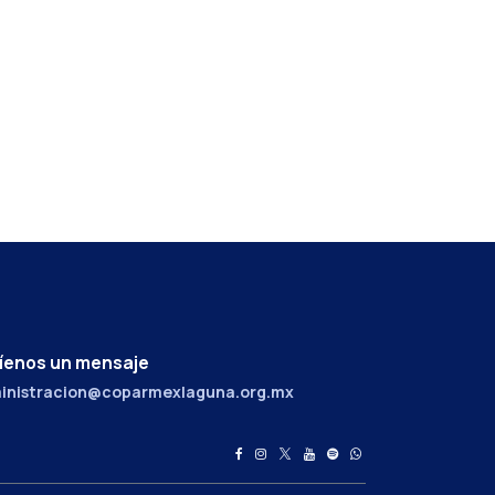
íenos un mensaje
inistracion@coparmexlaguna.org.mx