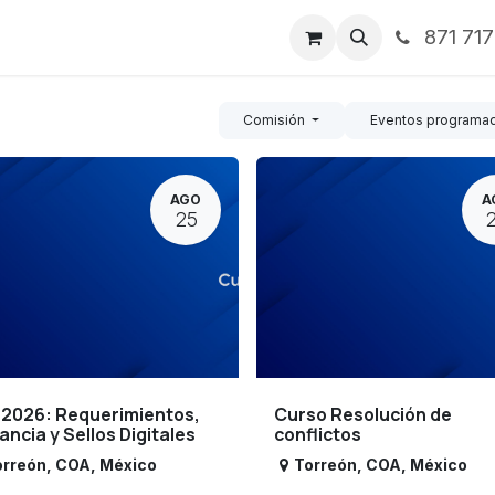
871 71
ntos
Nosotros
Servicios
Noticias
Contáctenos
Comisión
Eventos programa
AGO
A
25
 2026: Requerimientos,
Curso Resolución de
lancia y Sellos Digitales
conflictos
orreón
,
COA
,
México
Torreón
,
COA
,
México