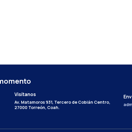
 momento
Visítanos
Env
Av. Matamoros 931, Tercero de Cobián Centro,
adm
27000 Torreón, Coah.