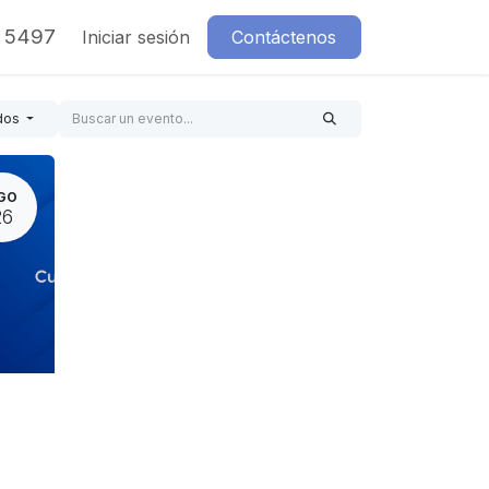
7 5497
Iniciar sesión
Contáctenos
dos
GO
26