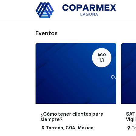
Ir al contenido
Eve
Eventos
AGO
13
¿Cómo tener clientes para
SAT
siempre?
Vigi
Torreón
,
COA
,
México
T