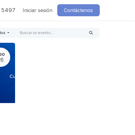
7 5497
Iniciar sesión
Contáctenos
dos
GO
26