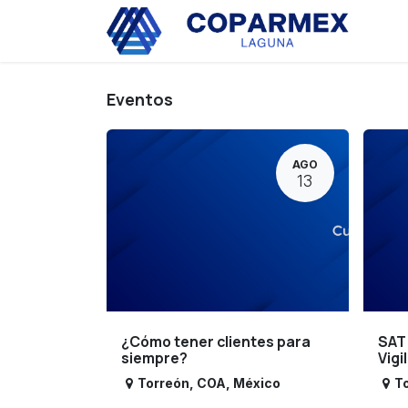
Ir al contenido
Eve
Eventos
AGO
13
¿Cómo tener clientes para
SAT
siempre?
Vigi
Torreón
,
COA
,
México
T