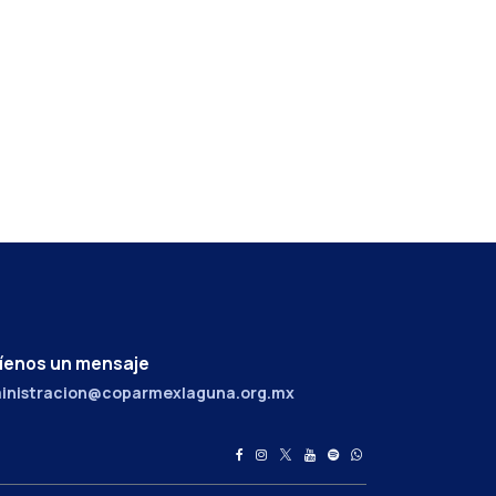
íenos un mensaje
inistracion@coparmexlaguna.org.mx