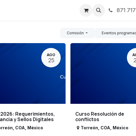
871 71
ntos
Nosotros
Servicios
Noticias
Contáctenos
Comisión
Eventos programa
AGO
A
25
 2026: Requerimientos,
Curso Resolución de
lancia y Sellos Digitales
conflictos
orreón
,
COA
,
México
Torreón
,
COA
,
México