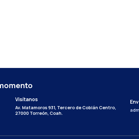
 momento
Visítanos
Env
Av. Matamoros 931, Tercero de Cobián Centro,
adm
27000 Torreón, Coah.