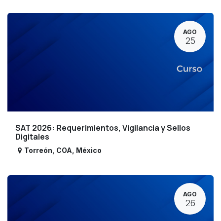
AGO
25
SAT 2026: Requerimientos, Vigilancia y Sellos
Digitales
Torreón
,
COA
,
México
AGO
26