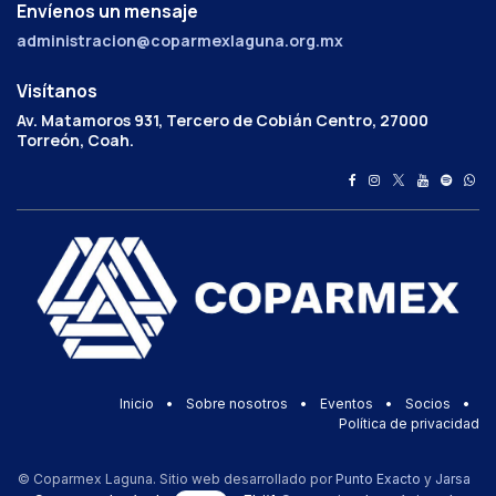
Envíenos un mensaje
administracion@coparmexlaguna.org.mx
Visítanos
Av. Matamoros 931, Tercero de Cobián Centro, 27000
Torreón, Coah.
Inicio
•
Sobre nosotros
•
Eventos
•
Socios
•
Política de privacidad
© Coparmex Laguna. Sitio web desarrollado por
Punto Exacto
y
Jarsa