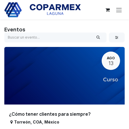
Ir al contenido
Eventos
AGO
13
¿Cómo tener clientes para siempre?
Torreón
,
COA
,
México