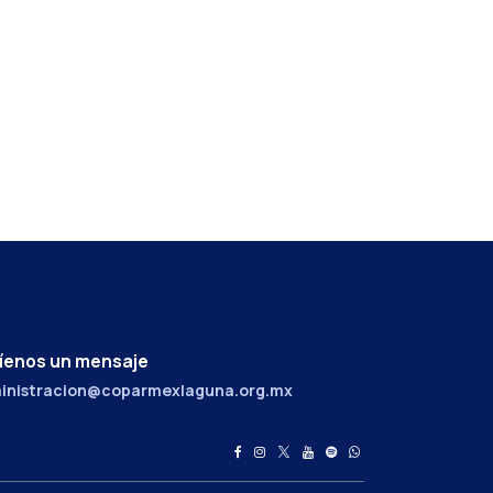
íenos un mensaje
inistracion@coparmexlaguna.org.mx