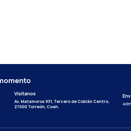
 momento
Visítanos
Env
Av. Matamoros 931, Tercero de Cobián Centro,
adm
27000 Torreón, Coah.