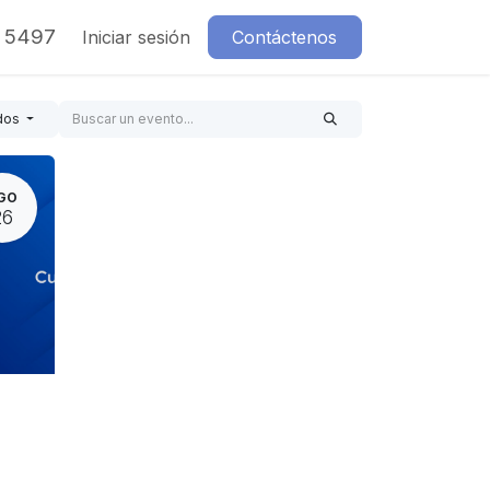
7 5497
Iniciar sesión
Contáctenos
dos
GO
26