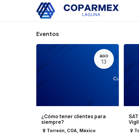
Ir al contenido
Eve
Eventos
AGO
13
¿Cómo tener clientes para
SAT
siempre?
Vigi
Torreón
,
COA
,
México
T