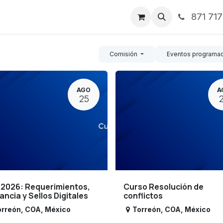
871 71
ntos
Nosotros
Servicios
Noticias
Contáctenos
Comisión
Eventos programa
AGO
A
25
 2026: Requerimientos,
Curso Resolución de
lancia y Sellos Digitales
conflictos
orreón
,
COA
,
México
Torreón
,
COA
,
México