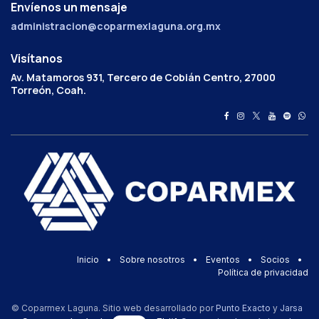
Envíenos un mensaje
administracion@coparmexlaguna.org.mx
Visítanos
Av. Matamoros 931, Tercero de Cobián Centro, 27000
Torreón, Coah.
Inicio
•
Sobre nosotros
•
Eventos
•
Socios
•
Política de privacidad
© Coparmex Laguna. Sitio web desarrollado por
Punto Exacto
y
Jarsa