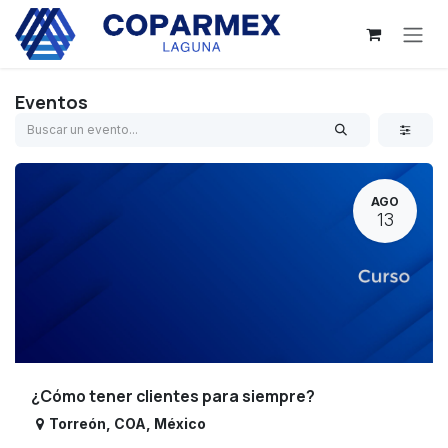
Ir al contenido
Eventos
AGO
13
¿Cómo tener clientes para siempre?
Torreón
,
COA
,
México