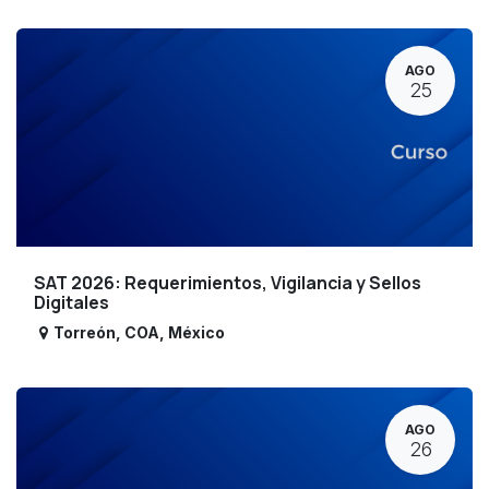
AGO
25
SAT 2026: Requerimientos, Vigilancia y Sellos
Digitales
Torreón
,
COA
,
México
AGO
26