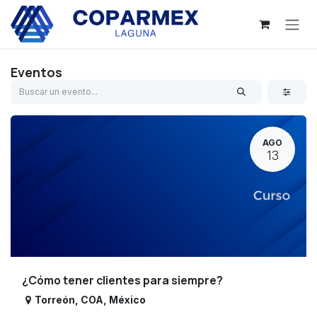
Ir al contenido
Eventos
AGO
13
¿Cómo tener clientes para siempre?
Torreón
,
COA
,
México