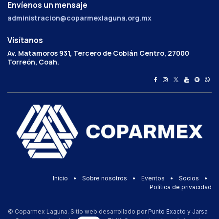
Envíenos un mensaje
administracion@coparmexlaguna.org.mx
Visítanos
Av. Matamoros 931, Tercero de Cobián Centro, 27000
Torreón, Coah.
Inicio
•
Sobre nosotros
•
Eventos
•
Socios
•
Política de privacidad
© Coparmex Laguna. Sitio web desarrollado por
Punto Exacto
y
Jarsa