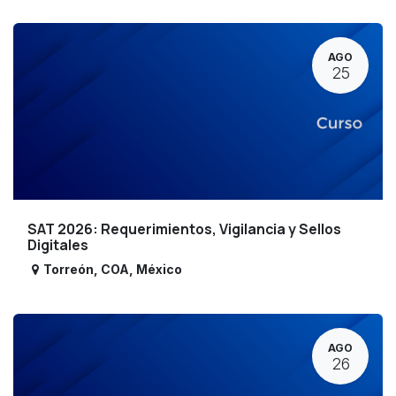
AGO
25
SAT 2026: Requerimientos, Vigilancia y Sellos
Digitales
Torreón
,
COA
,
México
AGO
26