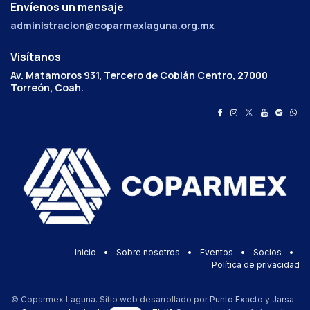
Envíenos un mensaje
administracion@coparmexlaguna.org.mx
Visítanos
Av. Matamoros 931, Tercero de Cobián Centro, 27000
Torreón, Coah.
Inicio
•
Sobre nosotros
•
Eventos
•
Socios
•
Política de privacidad
© Coparmex Laguna. Sitio web desarrollado por
Punto Exacto
y
Jarsa