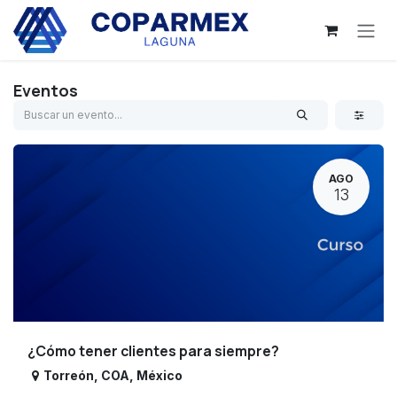
Ir al contenido
Eventos
AGO
13
¿Cómo tener clientes para siempre?
Torreón
,
COA
,
México