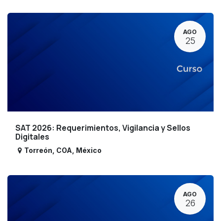
AGO
25
SAT 2026: Requerimientos, Vigilancia y Sellos
Digitales
Torreón
,
COA
,
México
AGO
26