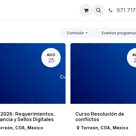
871 71
ntos
Nosotros
Servicios
Noticias
Contáctenos
Comisión
Eventos programa
AGO
A
25
 2026: Requerimientos,
Curso Resolución de
lancia y Sellos Digitales
conflictos
orreón
,
COA
,
México
Torreón
,
COA
,
México