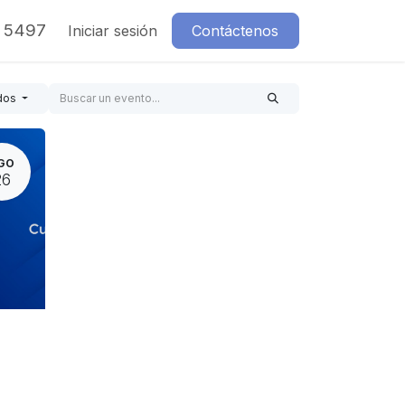
7 5497
Iniciar sesión
Contáctenos
dos
GO
26