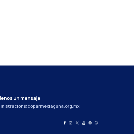
íenos un mensaje
inistracion@coparmexlaguna.org.mx