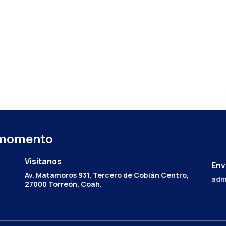
 momento
Visítanos
Env
Av. Matamoros 931, Tercero de Cobián Centro,
adm
27000 Torreón, Coah.