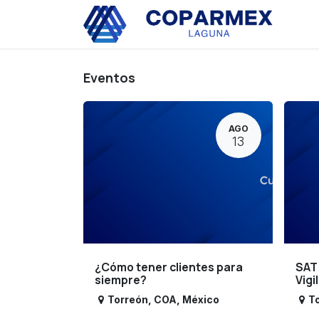
Ir al contenido
Eve
Eventos
AGO
13
¿Cómo tener clientes para
SAT
siempre?
Vigi
Torreón
,
COA
,
México
T