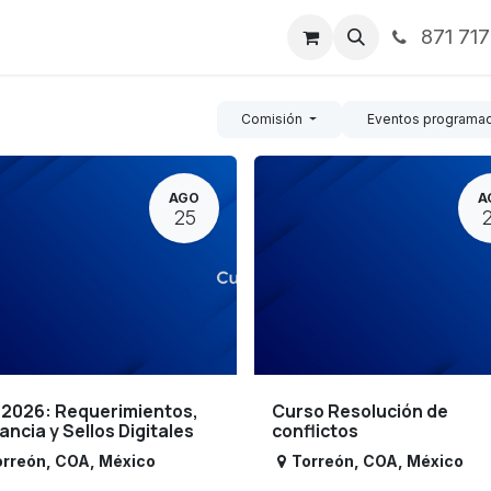
871 71
ntos
Nosotros
Servicios
Noticias
Contáctenos
Comisión
Eventos programa
AGO
A
25
 2026: Requerimientos,
Curso Resolución de
lancia y Sellos Digitales
conflictos
orreón
,
COA
,
México
Torreón
,
COA
,
México