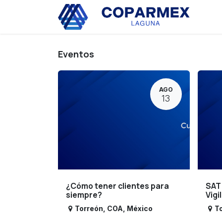
Ir al contenido
Eve
Eventos
AGO
13
¿Cómo tener clientes para
SAT
siempre?
Vigi
Torreón
,
COA
,
México
T