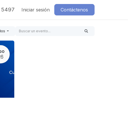
7 5497
Iniciar sesión
Contáctenos
dos
GO
26