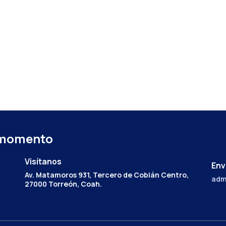
 momento
Visítanos
Env
Av. Matamoros 931, Tercero de Cobián Centro,
adm
27000 Torreón, Coah.