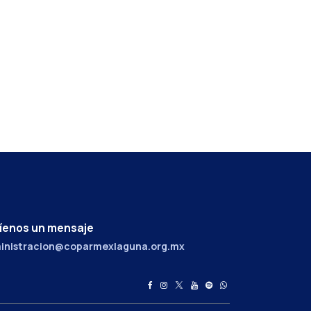
íenos un mensaje
inistracion@coparmexlaguna.org.mx