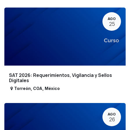
AGO
25
SAT 2026: Requerimientos, Vigilancia y Sellos
Digitales
Torreón
,
COA
,
México
AGO
26