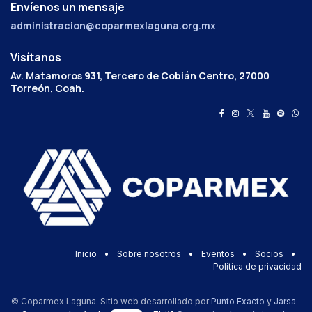
Envíenos un mensaje
administracion@coparmexlaguna.org.mx
Visítanos
Av. Matamoros 931, Tercero de Cobián Centro, 27000
Torreón, Coah.
Inicio
•
Sobre nosotros
•
Eventos
•
Socios
•
Política de privacidad
© Coparmex Laguna. Sitio web desarrollado por
Punto Exacto
y
Jarsa