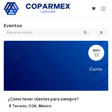
Ir al contenido
Eventos
AGO
13
¿Cómo tener clientes para siempre?
Torreón
,
COA
,
México