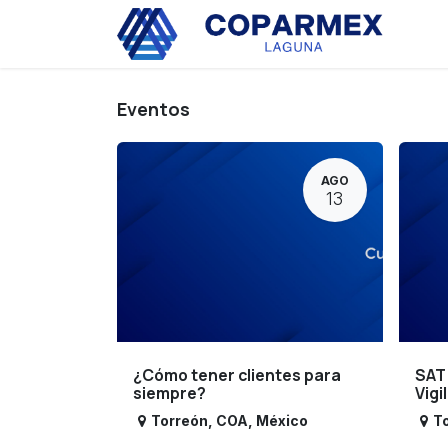
Ir al contenido
Eve
Eventos
AGO
13
¿Cómo tener clientes para
SAT
siempre?
Vigi
Torreón
,
COA
,
México
T