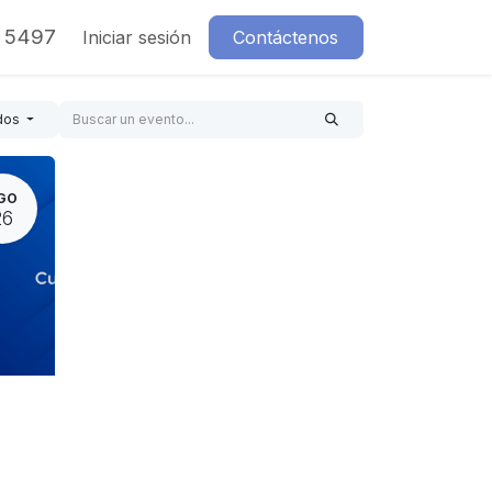
7 5497
Iniciar sesión
Contáctenos
dos
GO
26