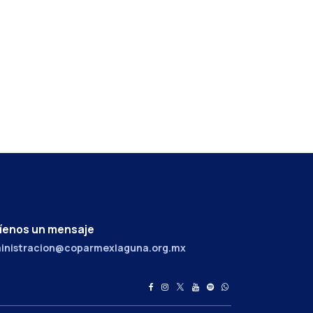
íenos un mensaje
inistracion@coparmexlaguna.org.mx