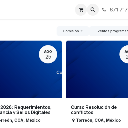
871 71
ntos
Nosotros
Servicios
Noticias
Contáctenos
Comisión
Eventos programa
AGO
A
25
 2026: Requerimientos,
Curso Resolución de
lancia y Sellos Digitales
conflictos
orreón
,
COA
,
México
Torreón
,
COA
,
México