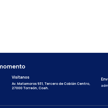
 momento
Visítanos
Env
Av. Matamoros 931, Tercero de Cobián Centro,
adm
27000 Torreón, Coah.