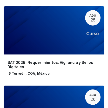
AGO
25
SAT 2026: Requerimientos, Vigilancia y Sellos
Digitales
Torreón
,
COA
,
México
AGO
26