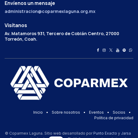
Envíenos un mensaje
administracion@coparmexlaguna.org.mx
Visítanos
Av. Matamoros 931, Tercero de Cobián Centro, 27000
Torreón, Coah.
Inicio
•
Sobre nosotros
•
Eventos
•
Socios
•
Política de privacidad
© Coparmex Laguna. Sitio web desarrollado por
Punto Exacto
y
Jarsa