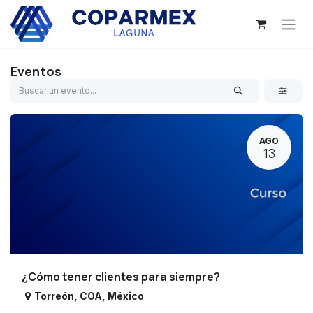
Ir al contenido
Eventos
AGO
13
¿Cómo tener clientes para siempre?
Torreón
,
COA
,
México