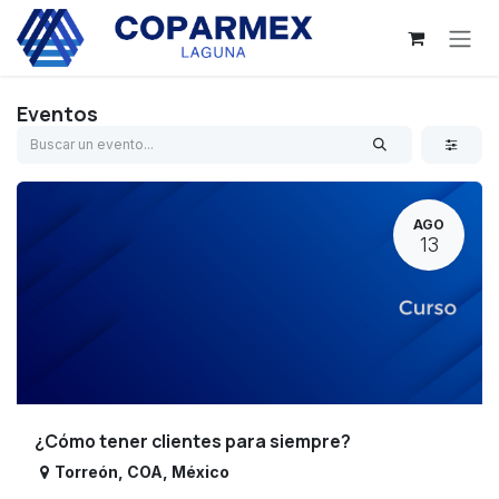
Ir al contenido
Eventos
AGO
13
¿Cómo tener clientes para siempre?
Torreón
,
COA
,
México