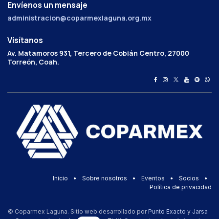
Envíenos un mensaje
administracion@coparmexlaguna.org.mx
Visítanos
Av. Matamoros 931, Tercero de Cobián Centro, 27000
Torreón, Coah.
Inicio
•
Sobre nosotros
•
Eventos
•
Socios
•
Política de privacidad
© Coparmex Laguna. Sitio web desarrollado por
Punto Exacto
y
Jarsa