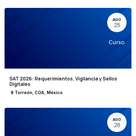
AGO
25
SAT 2026: Requerimientos, Vigilancia y Sellos
Digitales
Torreón
,
COA
,
México
AGO
26