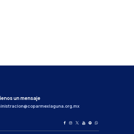
íenos un mensaje
inistracion@coparmexlaguna.org.mx