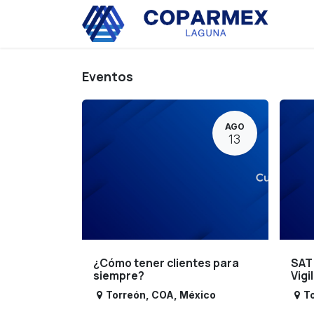
Ir al contenido
Eve
Eventos
AGO
13
¿Cómo tener clientes para
SAT
siempre?
Vigi
Torreón
,
COA
,
México
T