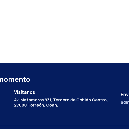
 momento
Visítanos
Env
Av. Matamoros 931, Tercero de Cobián Centro,
adm
27000 Torreón, Coah.