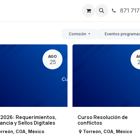
871 71
ntos
Nosotros
Servicios
Noticias
Contáctenos
Comisión
Eventos programa
AGO
A
25
 2026: Requerimientos,
Curso Resolución de
lancia y Sellos Digitales
conflictos
orreón
,
COA
,
México
Torreón
,
COA
,
México