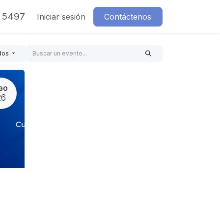
7 5497
Iniciar sesión
Contáctenos
dos
GO
26