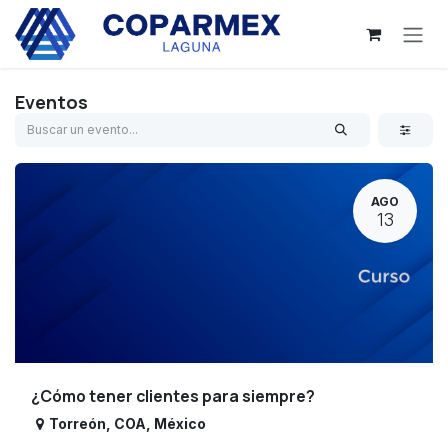
Ir al contenido
Eventos
AGO
13
¿Cómo tener clientes para siempre?
Torreón
,
COA
,
México