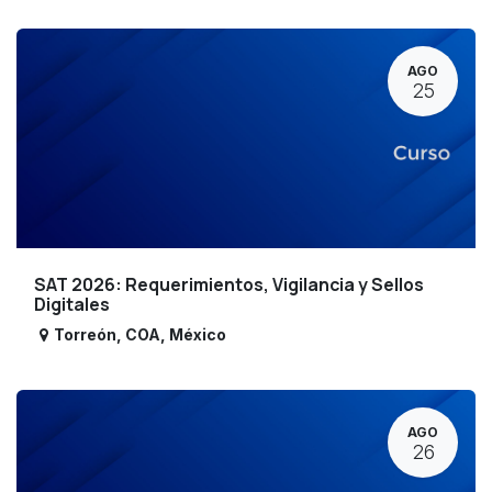
AGO
25
SAT 2026: Requerimientos, Vigilancia y Sellos
Digitales
Torreón
,
COA
,
México
AGO
26