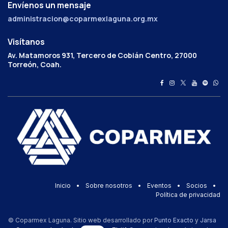
Envíenos un mensaje
administracion@coparmexlaguna.org.mx
Visítanos
Av. Matamoros 931, Tercero de Cobián Centro, 27000
Torreón, Coah.
Inicio
•
Sobre nosotros
•
Eventos
•
Socios
•
Política de privacidad
© Coparmex Laguna. Sitio web desarrollado por
Punto Exacto
y
Jarsa