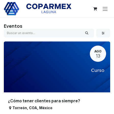
Ir al contenido
Eventos
AGO
13
¿Cómo tener clientes para siempre?
Torreón
,
COA
,
México