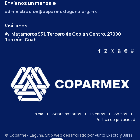
Envíenos un mensaje
administracion@coparmexlaguna.org.mx
Visítanos
Av. Matamoros 931, Tercero de Cobián Centro, 27000
Torreón, Coah.
Inicio
•
Sobre nosotros
•
Eventos
•
Socios
•
Política de privacidad
© Coparmex Laguna. Sitio web desarrollado por
Punto Exacto
y
Jarsa