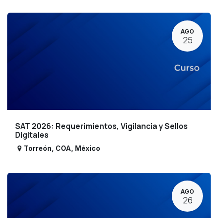
AGO
25
SAT 2026: Requerimientos, Vigilancia y Sellos
Digitales
Torreón
,
COA
,
México
AGO
26