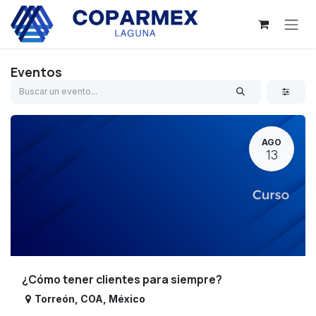
Ir al contenido
Eventos
AGO
13
¿Cómo tener clientes para siempre?
Torreón
,
COA
,
México