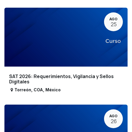
AGO
25
SAT 2026: Requerimientos, Vigilancia y Sellos
Digitales
Torreón
,
COA
,
México
AGO
26