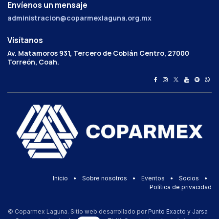
Envíenos un mensaje
administracion@coparmexlaguna.org.mx
Visítanos
Av. Matamoros 931, Tercero de Cobián Centro, 27000
Torreón, Coah.
Inicio
•
Sobre nosotros
•
Eventos
•
Socios
•
Política de privacidad
© Coparmex Laguna. Sitio web desarrollado por
Punto Exacto
y
Jarsa