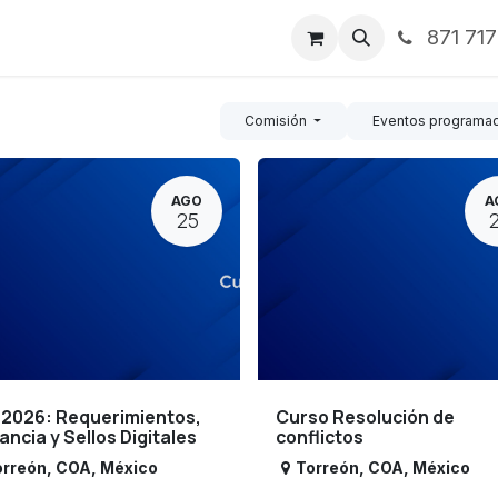
871 71
ntos
Nosotros
Servicios
Noticias
Contáctenos
Comisión
Eventos programa
AGO
A
25
 2026: Requerimientos,
Curso Resolución de
lancia y Sellos Digitales
conflictos
orreón
,
COA
,
México
Torreón
,
COA
,
México