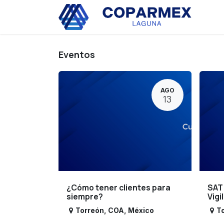
Ir al contenido
Eve
Eventos
AGO
13
¿Cómo tener clientes para
SAT
siempre?
Vigi
Torreón
,
COA
,
México
T