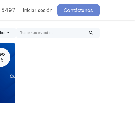
7 5497
Iniciar sesión
Contáctenos
dos
GO
26