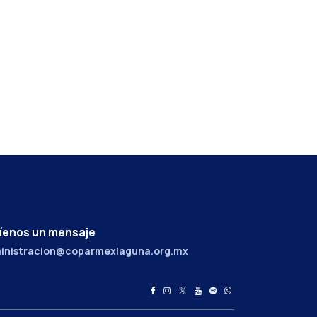
íenos un mensaje
inistracion@coparmexlaguna.org.mx