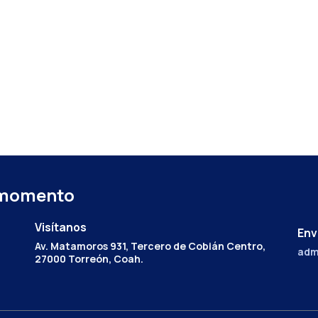
 momento
Visítanos
Env
Av. Matamoros 931, Tercero de Cobián Centro,
adm
27000 Torreón, Coah.