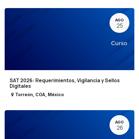
AGO
25
SAT 2026: Requerimientos, Vigilancia y Sellos
Digitales
Torreón
,
COA
,
México
AGO
26