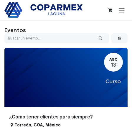
Ir al contenido
Eventos
AGO
13
¿Cómo tener clientes para siempre?
Torreón
,
COA
,
México