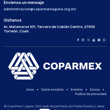
Envíenos un mensaje
administracion@coparmexlaguna.org.mx
Visítanos
Av. Matamoros 931, Tercero de Cobián Centro, 27000
Torreón, Coah.
Inicio
•
Sobre nosotros
•
Eventos
•
Socios
•
Política de privacidad
© Coparmex Laguna. Sitio web desarrollado por
Punto Exacto
y
Jarsa