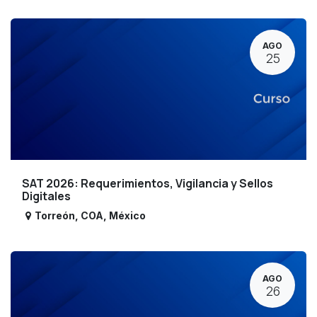
AGO
25
SAT 2026: Requerimientos, Vigilancia y Sellos
Digitales
Torreón
,
COA
,
México
AGO
26