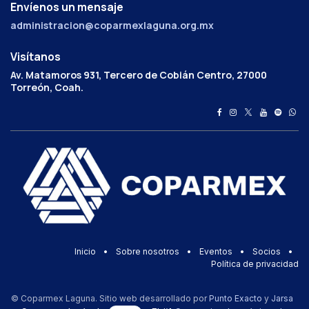
Envíenos un mensaje
administracion@coparmexlaguna.org.mx
Visítanos
Av. Matamoros 931, Tercero de Cobián Centro, 27000
Torreón, Coah.
Inicio
•
Sobre nosotros
•
Eventos
•
Socios
•
Política de privacidad
© Coparmex Laguna. Sitio web desarrollado por
Punto Exacto
y
Jarsa