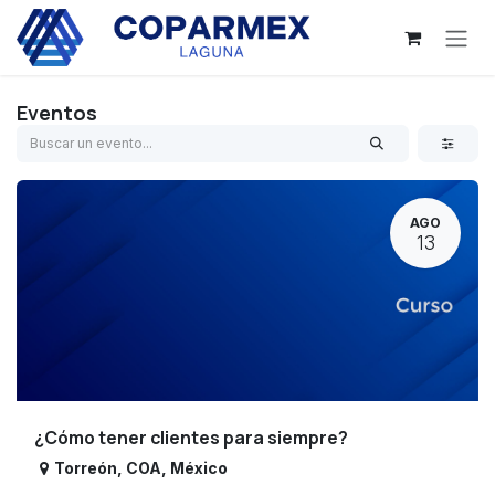
Ir al contenido
Eventos
AGO
13
¿Cómo tener clientes para siempre?
Torreón
,
COA
,
México