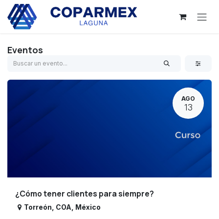
Ir al contenido
Eventos
AGO
13
¿Cómo tener clientes para siempre?
Torreón
,
COA
,
México