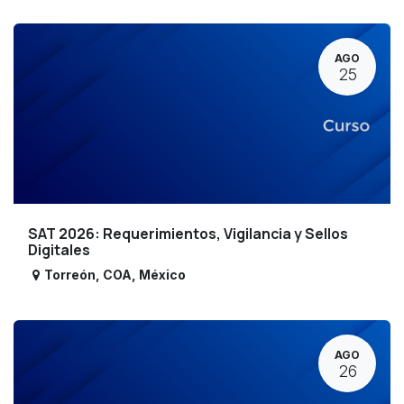
AGO
25
SAT 2026: Requerimientos, Vigilancia y Sellos
Digitales
Torreón
,
COA
,
México
AGO
26