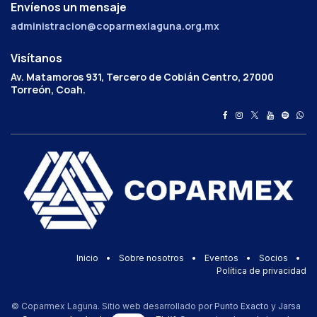
Envíenos un mensaje
administracion@coparmexlaguna.org.mx
Visítanos
Av. Matamoros 931, Tercero de Cobián Centro, 27000
Torreón, Coah.
Inicio
•
Sobre nosotros
•
Eventos
•
Socios
•
Política de privacidad
© Coparmex Laguna. Sitio web desarrollado por
Punto Exacto
y
Jarsa