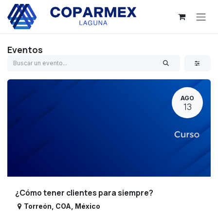
Ir al contenido
Eventos
AGO
13
¿Cómo tener clientes para siempre?
Torreón
,
COA
,
México