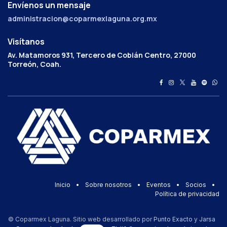
Envíenos un mensaje
administracion@coparmexlaguna.org.mx
Visítanos
Av. Matamoros 931, Tercero de Cobián Centro, 27000
Torreón, Coah.
Inicio
•
Sobre nosotros
•
Eventos
•
Socios
•
Política de privacidad
© Coparmex Laguna. Sitio web desarrollado por
Punto Exacto
y
Jarsa