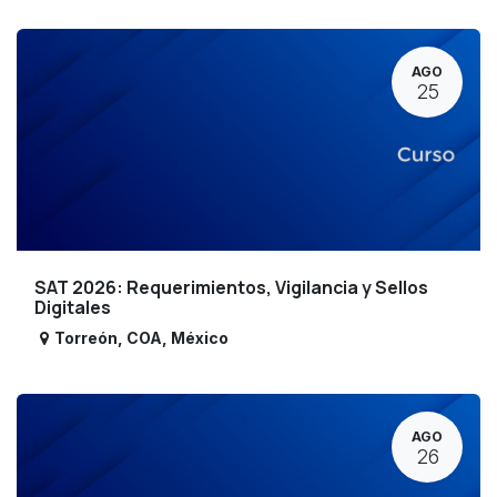
AGO
25
SAT 2026: Requerimientos, Vigilancia y Sellos
Digitales
Torreón
,
COA
,
México
AGO
26