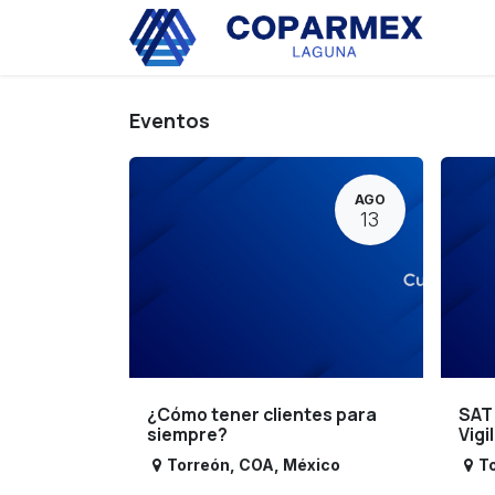
Ir al contenido
Eve
Eventos
AGO
13
¿Cómo tener clientes para
SAT
siempre?
Vigi
Torreón
,
COA
,
México
T