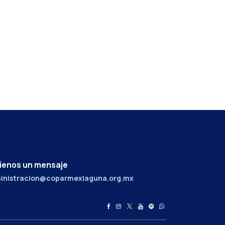
íenos un mensaje
inistracion@coparmexlaguna.org.mx