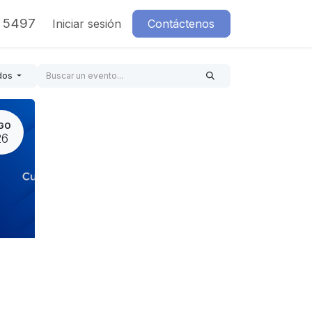
7 5497
Iniciar sesión
Contáctenos
dos
GO
26