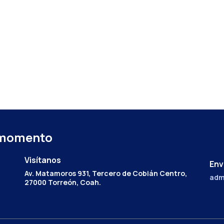
 momento
Visítanos
Env
Av. Matamoros 931, Tercero de Cobián Centro,
adm
27000 Torreón, Coah.