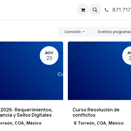
871 71
ntos
Nosotros
Servicios
Noticias
Contáctenos
Comisión
Eventos programa
AGO
A
25
 2026: Requerimientos,
Curso Resolución de
lancia y Sellos Digitales
conflictos
orreón
,
COA
,
México
Torreón
,
COA
,
México