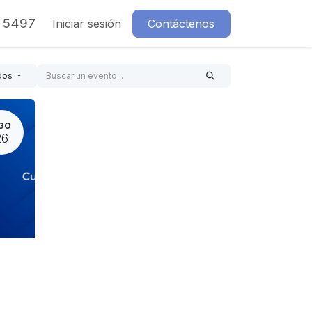
7 5497
Iniciar sesión
Contáctenos
dos
GO
26