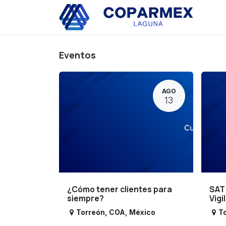
Ir al contenido
Eve
Eventos
AGO
13
¿Cómo tener clientes para
SAT
siempre?
Vigi
Torreón
,
COA
,
México
T