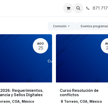
871 71
ntos
Nosotros
Servicios
Noticias
Contáctenos
Comisión
Eventos programa
AGO
A
25
 2026: Requerimientos,
Curso Resolución de
lancia y Sellos Digitales
conflictos
orreón
,
COA
,
México
Torreón
,
COA
,
México