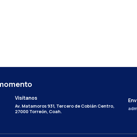
 momento
Visítanos
Env
Av. Matamoros 931, Tercero de Cobián Centro,
adm
27000 Torreón, Coah.