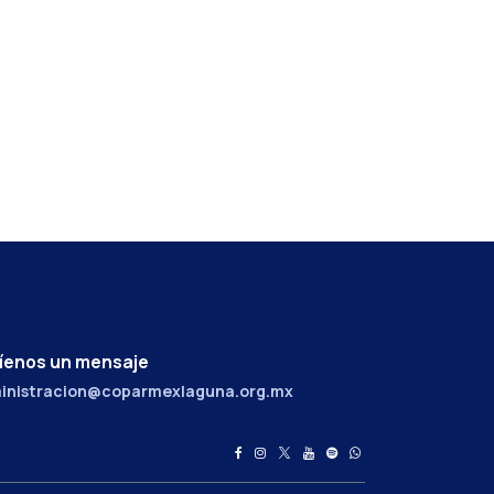
íenos un mensaje
inistracion@coparmexlaguna.org.mx