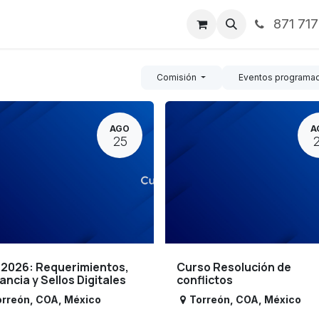
871 71
ntos
Nosotros
Servicios
Noticias
Contáctenos
Comisión
Eventos programa
AGO
A
25
 2026: Requerimientos,
Curso Resolución de
lancia y Sellos Digitales
conflictos
orreón
,
COA
,
México
Torreón
,
COA
,
México