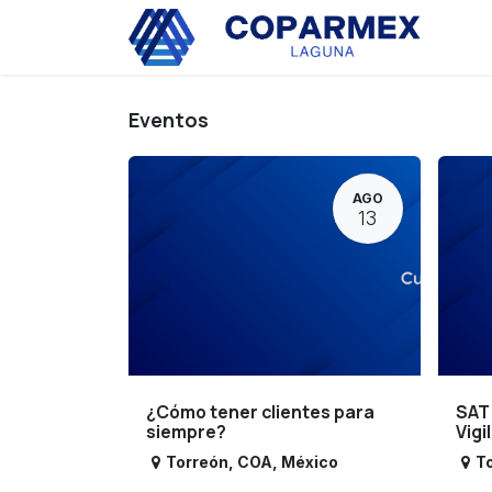
Ir al contenido
Eve
Eventos
AGO
13
¿Cómo tener clientes para
SAT
siempre?
Vigi
Torreón
,
COA
,
México
T