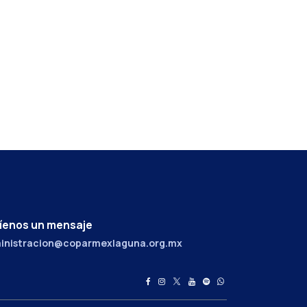
íenos un mensaje
inistracion@coparmexlaguna.org.mx