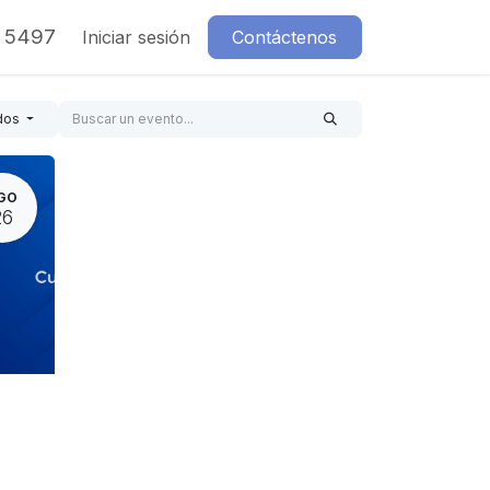
7 5497
Iniciar sesión
Contáctenos
dos
GO
26