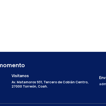
 momento
Visítanos
Env
Av. Matamoros 931, Tercero de Cobián Centro,
adm
27000 Torreón, Coah.