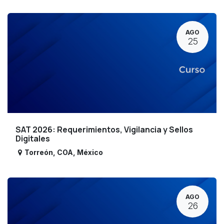
AGO
25
SAT 2026: Requerimientos, Vigilancia y Sellos
Digitales
Torreón
,
COA
,
México
AGO
26