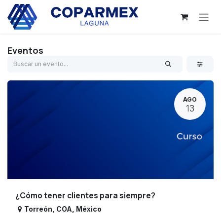
Ir al contenido
Eventos
AGO
13
¿Cómo tener clientes para siempre?
Torreón
,
COA
,
México