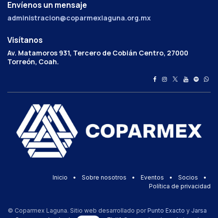
Envíenos un mensaje
administracion@coparmexlaguna.org.mx
Visítanos
Av. Matamoros 931, Tercero de Cobián Centro, 27000
Torreón, Coah.
Inicio
•
Sobre nosotros
•
Eventos
•
Socios
•
Política de privacidad
© Coparmex Laguna. Sitio web desarrollado por
Punto Exacto
y
Jarsa