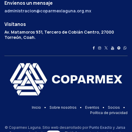
Envíenos un mensaje
administracion@coparmexlaguna.org.mx
Visítanos
Av. Matamoros 931, Tercero de Cobián Centro, 27000
Torreón, Coah.
Inicio
•
Sobre nosotros
•
Eventos
•
Socios
•
Política de privacidad
© Coparmex Laguna. Sitio web desarrollado por
Punto Exacto
y
Jarsa