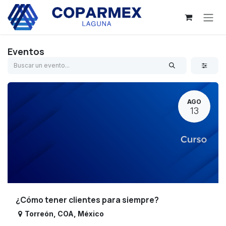
Ir al contenido
Eventos
AGO
13
¿Cómo tener clientes para siempre?
Torreón
,
COA
,
México