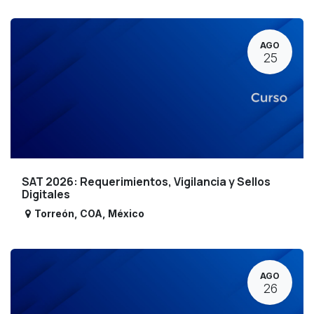
AGO
25
SAT 2026: Requerimientos, Vigilancia y Sellos
Digitales
Torreón
,
COA
,
México
AGO
26