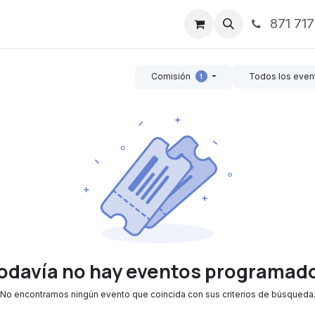
871 71
ntos
Nosotros
Servicios
Noticias
Contáctenos
Comisión
Todos los eve
1
odavía no hay eventos programad
No encontramos ningún evento que coincida con sus criterios de búsqueda