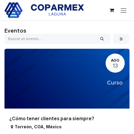
Ir al contenido
Eventos
AGO
13
¿Cómo tener clientes para siempre?
Torreón
,
COA
,
México