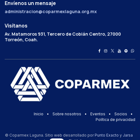
Envíenos un mensaje
administracion@coparmexlaguna.org.mx
Visítanos
Av. Matamoros 931, Tercero de Cobián Centro, 27000
Torreón, Coah.
Inicio
•
Sobre nosotros
•
Eventos
•
Socios
•
Política de privacidad
© Coparmex Laguna. Sitio web desarrollado por
Punto Exacto
y
Jarsa