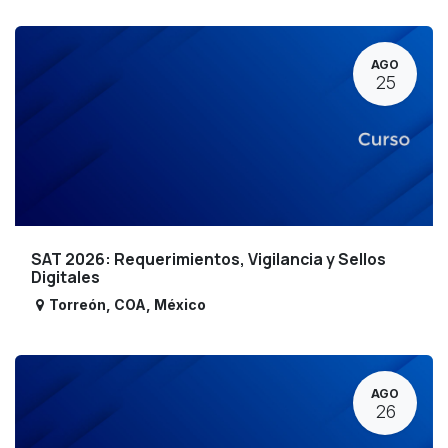
AGO
25
SAT 2026: Requerimientos, Vigilancia y Sellos
Digitales
Torreón
,
COA
,
México
AGO
26