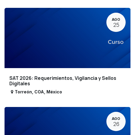
AGO
25
SAT 2026: Requerimientos, Vigilancia y Sellos
Digitales
Torreón
,
COA
,
México
AGO
26