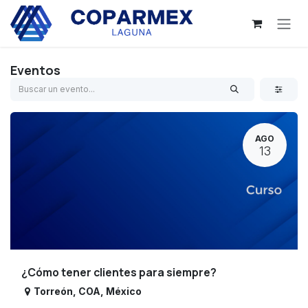
Ir al contenido
Eventos
AGO
13
¿Cómo tener clientes para siempre?
Torreón
,
COA
,
México