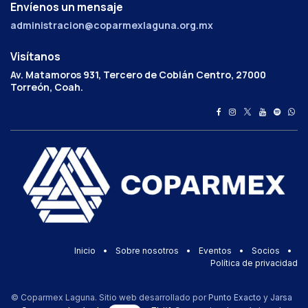
Envíenos un mensaje
administracion@coparmexlaguna.org.mx
Visítanos
Av. Matamoros 931, Tercero de Cobián Centro, 27000
Torreón, Coah.
Inicio
•
Sobre nosotros
•
Eventos
•
Socios
•
Política de privacidad
© Coparmex Laguna. Sitio web desarrollado por
Punto Exacto
y
Jarsa