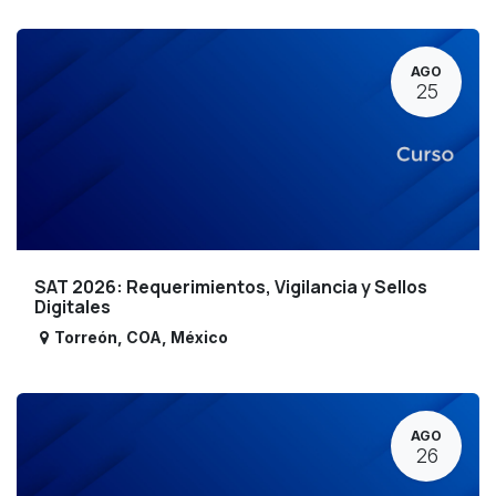
AGO
25
SAT 2026: Requerimientos, Vigilancia y Sellos
Digitales
Torreón
,
COA
,
México
AGO
26