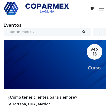
Ir al contenido
Eventos
AGO
13
¿Cómo tener clientes para siempre?
Torreón
,
COA
,
México