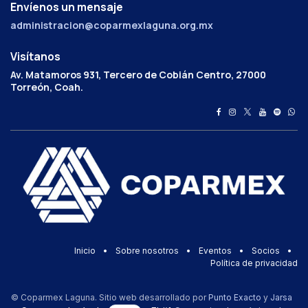
Envíenos un mensaje
administracion@coparmexlaguna.org.mx
Visítanos
Av. Matamoros 931, Tercero de Cobián Centro, 27000
Torreón, Coah.
Inicio
•
Sobre nosotros
•
Eventos
•
Socios
•
Política de privacidad
© Coparmex Laguna. Sitio web desarrollado por
Punto Exacto
y
Jarsa