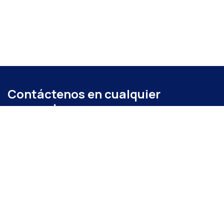
Contáctenos en cualquier
momento
Llámenos
+52 (871) 267 6740
ext. 104
Envíenos un mensaje
administracion@coparmexlaguna.org.mx
Visítanos
Av. Matamoros 931, Tercero de Cobián Centro, 27000